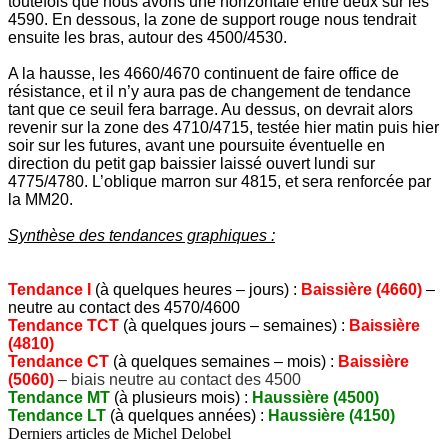
toutefois que nous avons une horizontale entre deux sur les
4590. En dessous, la zone de support rouge nous tendrait
ensuite les bras, autour des 4500/4530.
A la hausse, les 4660/4670 continuent de faire office de
résistance, et il n’y aura pas de changement de tendance
tant que ce seuil fera barrage. Au dessus, on devrait alors
revenir sur la zone des 4710/4715, testée hier matin puis hier
soir sur les futures, avant une poursuite éventuelle en
direction du petit gap baissier laissé ouvert lundi sur
4775/4780. L’oblique marron sur 4815, et sera renforcée par
la MM20.
Synthèse des tendances graphiques :
Tendance I
(à quelques heures – jours) :
Baissière (4660)
–
neutre au contact des 4570/4600
Tendance TCT
(à quelques jours – semaines) :
Baissière
(4810)
Tendance CT
(à quelques semaines – mois) :
Baissière
(5060)
– biais neutre au contact des 4500
Tendance MT
(à plusieurs mois) :
Haussière (4500)
Tendance LT
(à quelques années) :
Haussière (4150)
Derniers articles de
Michel Delobel