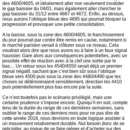
des 4600/4605, et idéalement aller non seulement invalider
le gap baissier du 04/01, mais également aller chercher le
gap baissier du 31/12 entre 4667 et 4672. Enfin, au dessus,
nous aurons l’oblique bleue des 4695 qui pourrait bloquer la
progression et provoquer une petite consolidation.
A la baisse, sous la zone des 4600/4605, le franchissement
du jour pourrait par contre être remis en cause, notamment si
le marché parisien venait à clôturer sous ce niveau. Cela
voudrait alors dire que nous avons eu à faire à un faux signal
haussier. Gare alors aux conséquences potentielles, avec un
possible effet de réaction avec à la clef une sortie par le
bas… Un retour sous les 4540/4550 serait déjà un premier
signal négatif, sachant que c’est bien sûr sous l’oblique
bleue vers 4500 puis sous la zone des 4480/4490 que les
choses se détérioreraient sensiblement, direction les 4410
puis potentiellement plus bas encore par la suite.
Ce n’est toutefois pas le scénario privilégié, mais une
certaine prudence s’impose encore. Quoiqu’il en soit, compte
tenu de la durée du range de ces dernières semaines, sans
oublier le range de ces derniers mois pour ne pas dire de
cette année 2016, nous devrions en toute logique assister à
un mouvement relativement durable. Nul besoin donc de se
précipiter, au risque de se faire piéger et d’acheter sur des