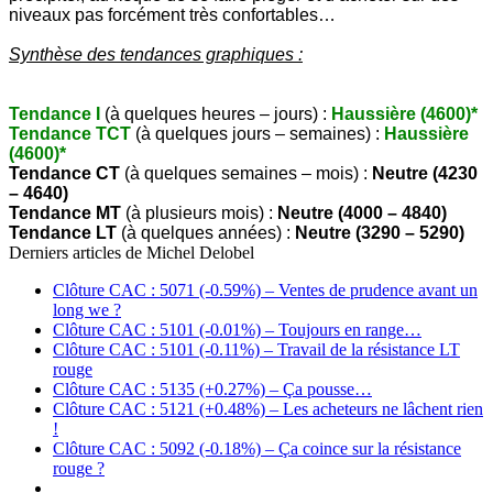
niveaux pas forcément très confortables…
Synthèse des tendances graphiques :
Tendance I
(à quelques heures – jours) :
Haussière (4600)*
Tendance TCT
(à quelques jours – semaines) :
Haussière
(4600)*
Tendance CT
(à quelques semaines – mois) :
Neutre (4230
– 4640)
Tendance MT
(à plusieurs mois) :
Neutre (4000 – 4840)
Tendance LT
(à quelques années) :
Neutre (3290 – 5290)
Derniers articles de
Michel Delobel
Clôture CAC : 5071 (-0.59%) – Ventes de prudence avant un
long we ?
Clôture CAC : 5101 (-0.01%) – Toujours en range…
Clôture CAC : 5101 (-0.11%) – Travail de la résistance LT
rouge
Clôture CAC : 5135 (+0.27%) – Ça pousse…
Clôture CAC : 5121 (+0.48%) – Les acheteurs ne lâchent rien
!
Clôture CAC : 5092 (-0.18%) – Ça coince sur la résistance
rouge ?