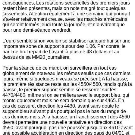
conséquences. Les rotations sectorielles des premiers jours
restent bien présentes, mais on note malgré tout quelques
tassements. Attention également à une semaine qui pourrait
s’avérer relativement creuse, avec les marchés américains
qui seront fermés jeudi toute la journée, et n’ouvriront que
pour une demi-séance vendredi.
L’euro semble sinon vouloir se stabiliser aujourd’hui sur une
importante zone de support autour des 1.06. Par contre, le
baril de brut repart de l’avant, à plus de 48 dollars et au
dessus de sa MM20 journalière.
Pour la séance de ce mardi, on surveillera en tout cas
globalement de nouveau les mêmes seuils que ces derniers
jours, même si quelques niveaux se précisent. A la hausse,
la première résistance reste sur les 4550/4560, tandis qu’à la
baisse, le premier support semble se resserrer sur les
4470/4480, même si on se méfiera avec le support bleu, qui
monte doucement mais ne sera demain que sur 4465. En
cas de cassure, direction les 4430, avant sans doute le
support bleu suivant puis pourquoi pas le bas du range de
ces derniers mois. A la hausse, un franchissement des 4560
devrait permettre une nouvelle tentative en direction des
4590, avant pourquoi pas une poussée jusqu’aux 4610 avant
une possible accélération en direction des gaps du 04/01 et