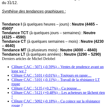
du 31/12.
Synthèse des tendances graphiques :
Tendance I
(à quelques heures – jours) :
Neutre (4465 –
4560)*
Tendance TCT
(à quelques jours – semaines) :
Neutre
(4325 – 4590)
Tendance CT
(à quelques semaines – mois) :
Neutre (4230
– 4640)
Tendance MT
(à plusieurs mois) :
Neutre (4000 – 4840)
Tendance LT
(à quelques années) :
Neutre (3290 – 5290)
Derniers articles de
Michel Delobel
Clôture CAC : 5071 (-0.59%) – Ventes de prudence avant un
long we ?
Clôture CAC : 5101 (-0.01%) – Toujours en range…
Clôture CAC : 5101 (-0.11%) – Travail de la résistance LT
rouge
Clôture CAC : 5135 (+0.27%) – Ça pousse…
Clôture CAC : 5121 (+0.48%) – Les acheteurs ne lâchent rien
!
Clôture CAC : 5092 (-0.18%) – Ça coince sur la résistance
rouge ?