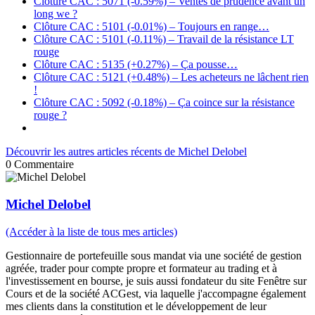
Clôture CAC : 5071 (-0.59%) – Ventes de prudence avant un
long we ?
Clôture CAC : 5101 (-0.01%) – Toujours en range…
Clôture CAC : 5101 (-0.11%) – Travail de la résistance LT
rouge
Clôture CAC : 5135 (+0.27%) – Ça pousse…
Clôture CAC : 5121 (+0.48%) – Les acheteurs ne lâchent rien
!
Clôture CAC : 5092 (-0.18%) – Ça coince sur la résistance
rouge ?
Découvrir les autres articles récents de Michel Delobel
0
Commentaire
Michel Delobel
(Accéder à la liste de tous mes articles)
Gestionnaire de portefeuille sous mandat via une société de gestion
agréée, trader pour compte propre et formateur au trading et à
l'investissement en bourse, je suis aussi fondateur du site Fenêtre sur
Cours et de la société ACGest, via laquelle j'accompagne également
mes clients dans la constitution et le développement de leur