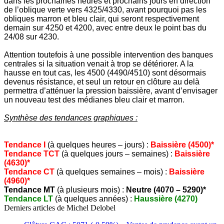
dans les prochaines heures et prochains jours en direction
de l’oblique verte vers 4325/4330, avant pourquoi pas les
obliques marron et bleu clair, qui seront respectivement
demain sur 4250 et 4200, avec entre deux le point bas du
24/08 sur 4230.
Attention toutefois à une possible intervention des banques
centrales si la situation venait à trop se détériorer. A la
hausse en tout cas, les 4500 (4490/4510) sont désormais
devenus résistance, et seul un retour en clôture au delà
permettra d’atténuer la pression baissière, avant d’envisager
un nouveau test des médianes bleu clair et marron.
Synthèse des tendances graphiques :
Tendance I
(à quelques heures – jours) :
Baissière (4500)*
Tendance TCT
(à quelques jours – semaines) :
Baissière
(4630)*
Tendance CT
(à quelques semaines – mois) :
Baissière
(4960)
*
Tendance MT
(à plusieurs mois) :
Neutre (4070 – 5290)*
Tendance LT
(à quelques années) :
Haussière (4270)
Derniers articles de
Michel Delobel