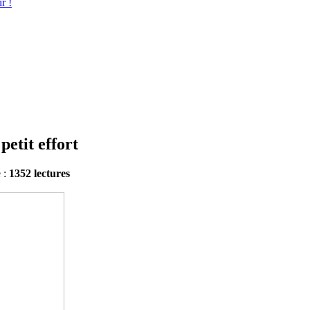
r !
etit effort
e :
1352 lectures