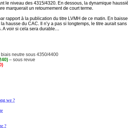
avant le niveau des 4315/4320. En dessous, la dynamique haussiè
ure marquerait un retournement de court terme.
par rapport à la publication du titre LVMH de ce matin. En bais
 la hausse du CAC. Il n’y a pas si longtemps, le titre aurait san
 A voir si cela sera durable…
 biais neutre sous 4350/4400
240)
– sous revue
0)
ong we ?
ge
ge ?