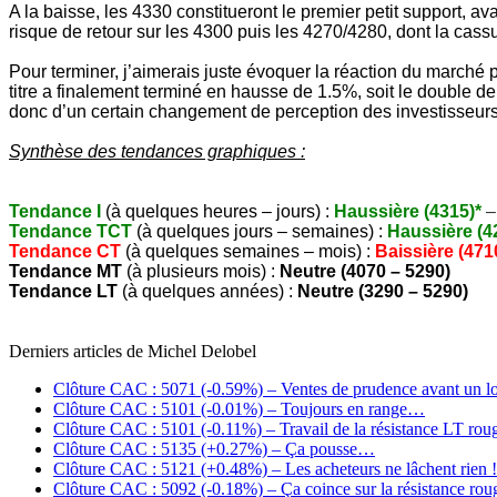
A la baisse, les 4330 constitueront le premier petit support, 
risque de retour sur les 4300 puis les 4270/4280, dont la cass
Pour terminer, j’aimerais juste évoquer la réaction du marché 
titre a finalement terminé en hausse de 1.5%, soit le double de
donc d’un certain changement de perception des investisseurs.
Synthèse des tendances graphiques :
Tendance I
(à quelques heures – jours) :
Haussière (4315)*
–
Tendance TCT
(à quelques jours – semaines) :
Haussière (4
Tendance CT
(à quelques semaines – mois) :
Baissière (471
Tendance MT
(à plusieurs mois) :
Neutre (4070 – 5290)
Tendance LT
(à quelques années) :
Neutre (3290 – 5290)
Derniers articles de
Michel Delobel
Clôture CAC : 5071 (-0.59%) – Ventes de prudence avant un l
Clôture CAC : 5101 (-0.01%) – Toujours en range…
Clôture CAC : 5101 (-0.11%) – Travail de la résistance LT rou
Clôture CAC : 5135 (+0.27%) – Ça pousse…
Clôture CAC : 5121 (+0.48%) – Les acheteurs ne lâchent rien !
Clôture CAC : 5092 (-0.18%) – Ça coince sur la résistance rou