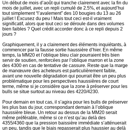
Un début de mois d’août qui tranche clairement avec la fin du
mois de juillet, avec un repli cumulé de 2.5%, et aujourd’hui
tout simplement “l’avalement” des 10 bougies du 13 au 26
juillet ! Excusez du peu ! Mais tout ceci est-il vraiment
significatif, alors que tout ceci se déroule dans des volumes
bien faibles ? Quel crédit accorder donc à ce repli depuis 2
jours ?
Graphiquement, il y a clairement des éléments inquiétants, à
commencer par la fausse sortie haussière d’hier. En même
temps, la MM20 et l’oblique bleu clair pourraient très bien
servir de soutien, renforcées par l’oblique marron et la zone
des 4300 en cas de tentative de cassure. Reste que la marge
de manœuvre des acheteurs est particulièrement faible,
avant une nouvelle dégradation qui pourrait être un peu plus
problématique pour les perspectives haussières de court
terme, même si je considère que la zone à préserver pour les
bulls se situe surtout au niveau des 4220/4230.
Pour demain en tout cas, il s’agira pour les bulls de préserver
les plus bas du jour, correspondant demain à l’oblique
haussière bleue. Un retour au dessus de la MM20 serait
même préférable, même si ce n’est qu’au delà des
4355/4360 que la pression baissière immédiate s’atténuerait
un peu, tandis que le biais repasserait plus haussier au delà