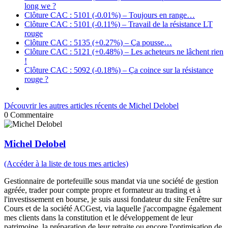
long we ?
Clôture CAC : 5101 (-0.01%) – Toujours en range…
Clôture CAC : 5101 (-0.11%) – Travail de la résistance LT
rouge
Clôture CAC : 5135 (+0.27%) – Ça pousse…
Clôture CAC : 5121 (+0.48%) – Les acheteurs ne lâchent rien
!
Clôture CAC : 5092 (-0.18%) – Ça coince sur la résistance
rouge ?
Découvrir les autres articles récents de Michel Delobel
0
Commentaire
Michel Delobel
(Accéder à la liste de tous mes articles)
Gestionnaire de portefeuille sous mandat via une société de gestion
agréée, trader pour compte propre et formateur au trading et à
l'investissement en bourse, je suis aussi fondateur du site Fenêtre sur
Cours et de la société ACGest, via laquelle j'accompagne également
mes clients dans la constitution et le développement de leur
patrimoine, la préparation de leur retraite ou encore l'optimisation de