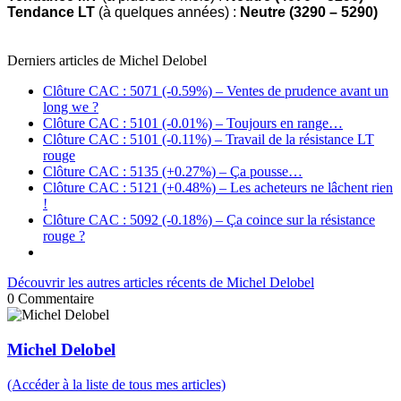
Tendance LT
(à quelques années) :
Neutre (3290 – 5290)
Derniers articles de
Michel Delobel
Clôture CAC : 5071 (-0.59%) – Ventes de prudence avant un
long we ?
Clôture CAC : 5101 (-0.01%) – Toujours en range…
Clôture CAC : 5101 (-0.11%) – Travail de la résistance LT
rouge
Clôture CAC : 5135 (+0.27%) – Ça pousse…
Clôture CAC : 5121 (+0.48%) – Les acheteurs ne lâchent rien
!
Clôture CAC : 5092 (-0.18%) – Ça coince sur la résistance
rouge ?
Découvrir les autres articles récents de Michel Delobel
0
Commentaire
Michel Delobel
(Accéder à la liste de tous mes articles)