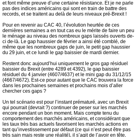
et font même preuve d’une certaine résistance. Et je ne parle
pas des indices américains qui sont en train de battre des
records, et se traitent au delà de leurs niveaux pré-Brexit !
Pour en revenir au CAC 40, l’évolution heurtée de ces
dernières semaines a en tout cas eu le mérite de faire un peu
le ménage au niveau des nombreux gaps laissés ouverts de-
ci de-là. Le gap haussier de février a ainsi été comblé, de
même que les nombreux gaps de juin, le petit gap haussier
du 29 juin, et ce lundi le gap baissier de mardi dernier.
Restent donc aujourd’hui uniquement le gros gap résiduel
baissier du Brexit (entre 4289 et 4392), le gap baissier
résiduel du 4 janvier (4607/4637) et le mini gap du 31/12/15
(4667/4672). Est-ce pour autant que le CAC trouvera la force
dans les prochaines semaines et prochains mois d’aller
chercher ces gaps ?
Un tel scénario est pour l’instant prématuré, avec un Brexit
qui pourrait (devrait ?) continuer de peser sur les marchés
encore pendant un bon moment. Mais compte tenu du
comportement des marchés américains, et considérant que
les taux très bas actuels favorisent les marchés actions en
tant qu’investissement par défaut (ce qui n’est peut être pas
très sain mais reste une réalité), il s’agit de l’avoir en tête.