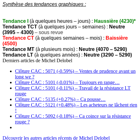
Synthèse des tendances graphiques :
Tendance I
(à quelques heures – jours) :
Haussière (4230)*
Tendance TCT
(à quelques jours – semaines) :
Neutre
(3995 – 4300)
– sous revue
Tendance CT
(à quelques semaines – mois) :
Baissière
(4500)
Tendance MT
(à plusieurs mois) :
Neutre (4070 – 5290)
Tendance LT
(à quelques années) :
Neutre (3290 – 5290)
Derniers articles de
Michel Delobel
Clôture CAC : 5071 (-0.59%) – Ventes de prudence avant un
long we ?
Clôture CAC : 5101 (-0.01%) – Toujours en range…
Clôture CAC : 5101 (-0.11%) – Travail de la résistance LT
rouge
Clôture CAC : 5135 (+0.27%) – Ça pousse…
Clôture CAC : 5121 (+0.48%) – Les acheteurs ne lâchent rien
!
Clôture CAC : 5092 (-0.18%) – Ça coince sur la résistance
rouge ?
Découvrir les autres articles récents de Michel Delobel