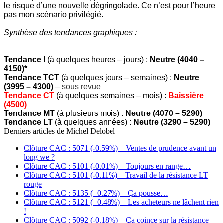
le risque d’une nouvelle dégringolade. Ce n’est pour l’heure
pas mon scénario privilégié.
Synthèse des tendances graphiques :
Tendance I
(à quelques heures – jours) :
Neutre (4040 –
4150)*
Tendance TCT
(à quelques jours – semaines) :
Neutre
(3995 – 4300)
– sous revue
Tendance CT
(à quelques semaines – mois) :
Baissière
(4500)
Tendance MT
(à plusieurs mois) :
Neutre (4070 – 5290)
Tendance LT
(à quelques années) :
Neutre (3290 – 5290)
Derniers articles de
Michel Delobel
Clôture CAC : 5071 (-0.59%) – Ventes de prudence avant un
long we ?
Clôture CAC : 5101 (-0.01%) – Toujours en range…
Clôture CAC : 5101 (-0.11%) – Travail de la résistance LT
rouge
Clôture CAC : 5135 (+0.27%) – Ça pousse…
Clôture CAC : 5121 (+0.48%) – Les acheteurs ne lâchent rien
!
Clôture CAC : 5092 (-0.18%) – Ça coince sur la résistance