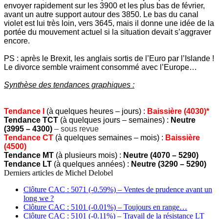
envoyer rapidement sur les 3900 et les plus bas de février,
avant un autre support autour des 3850. Le bas du canal
violet est lui très loin, vers 3645, mais il donne une idée de la
portée du mouvement actuel si la situation devait s’aggraver
encore.
PS : après le Brexit, les anglais sortis de l’Euro par l’Islande !
Le divorce semble vraiment consommé avec l’Europe…
Synthèse des tendances graphiques :
Tendance I
(à quelques heures – jours) :
Baissière (4030)*
Tendance TCT
(à quelques jours – semaines) :
Neutre
(3995 – 4300)
– sous revue
Tendance CT
(à quelques semaines – mois) :
Baissière
(4500)
Tendance MT
(à plusieurs mois) :
Neutre (4070 – 5290)
Tendance LT
(à quelques années) :
Neutre (3290 – 5290)
Derniers articles de
Michel Delobel
Clôture CAC : 5071 (-0.59%) – Ventes de prudence avant un
long we ?
Clôture CAC : 5101 (-0.01%) – Toujours en range…
Clôture CAC : 5101 (-0.11%) – Travail de la résistance LT