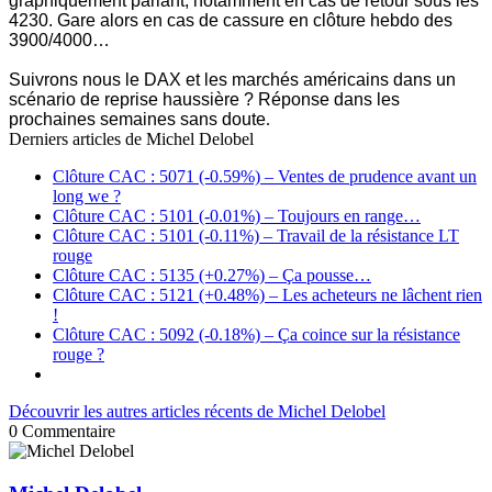
graphiquement parlant, notamment en cas de retour sous les
4230. Gare alors en cas de cassure en clôture hebdo des
3900/4000…
Suivrons nous le DAX et les marchés américains dans un
scénario de reprise haussière ? Réponse dans les
prochaines semaines sans doute
.
Derniers articles de
Michel Delobel
Clôture CAC : 5071 (-0.59%) – Ventes de prudence avant un
long we ?
Clôture CAC : 5101 (-0.01%) – Toujours en range…
Clôture CAC : 5101 (-0.11%) – Travail de la résistance LT
rouge
Clôture CAC : 5135 (+0.27%) – Ça pousse…
Clôture CAC : 5121 (+0.48%) – Les acheteurs ne lâchent rien
!
Clôture CAC : 5092 (-0.18%) – Ça coince sur la résistance
rouge ?
Découvrir les autres articles récents de Michel Delobel
0
Commentaire