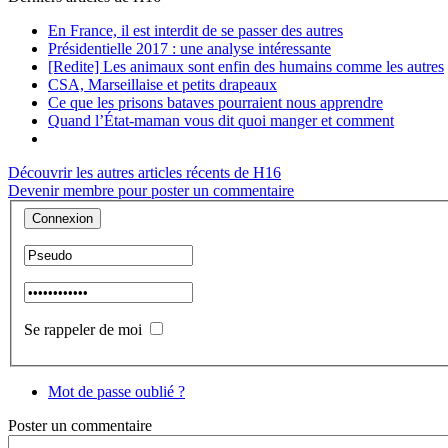
En France, il est interdit de se passer des autres
Présidentielle 2017 : une analyse intéressante
[Redite] Les animaux sont enfin des humains comme les autres
CSA, Marseillaise et petits drapeaux
Ce que les prisons bataves pourraient nous apprendre
Quand l’État-maman vous dit quoi manger et comment
Découvrir les autres articles récents de H16
Devenir membre pour poster un commentaire
Se rappeler de moi
Mot de passe oublié ?
Poster
un commentaire