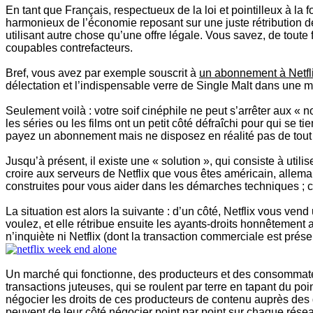
En tant que Français, respectueux de la loi et pointilleux à la
harmonieux de l’économie reposant sur une juste rétribution d
utilisant autre chose qu’une offre légale. Vous savez, de tout
coupables contrefacteurs.
Bref, vous avez par exemple souscrit à
un abonnement à Netfl
délectation et l’indispensable verre de Single Malt dans une 
Seulement voilà : votre soif cinéphile ne peut s’arrêter aux «
les séries ou les films ont un petit côté défraîchi pour qui se tie
payez un abonnement mais ne disposez en réalité pas de tout l
Jusqu’à présent, il existe une « solution », qui consiste à util
croire aux serveurs de Netflix que vous êtes américain, allem
construites pour vous aider dans les démarches techniques ; 
La situation est alors la suivante : d’un côté, Netflix vous ve
voulez, et elle rétribue ensuite les ayants-droits honnêtement au
n’inquiète ni Netflix (dont la transaction commerciale est prése
Un marché qui fonctionne, des producteurs et des consommate
transactions juteuses, qui se roulent par terre en tapant du po
négocier les droits de ces producteurs de contenu auprès des dif
peuvent de leur côté négocier point par point sur chaque réseau 