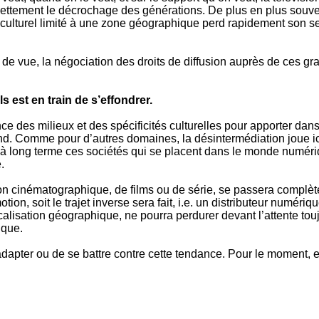
 nettement le décrochage des générations. De plus en plus souve
 culturel limité à une zone géographique perd rapidement son sen
t de vue, la négociation des droits de diffusion auprès de ces 
ls est en train de s’effondrer.
nce des milieux et des spécificités culturelles pour apporter da
nd. Comme pour d’autres domaines, la désintermédiation joue ici
 long terme ces sociétés qui se placent dans le monde numérique
.
on cinématographique, de films ou de série, se passera complète
n, soit le trajet inverse sera fait, i.e. un distributeur numériq
calisation géographique, ne pourra perdurer devant l’attente tou
ique.
adapter ou de se battre contre cette tendance. Pour le moment, e