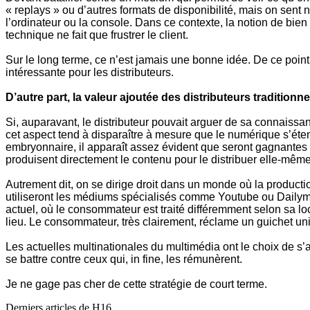
« replays » ou d’autres formats de disponibilité, mais on sent
l’ordinateur ou la console. Dans ce contexte, la notion de bien
technique ne fait que frustrer le client.
Sur le long terme, ce n’est jamais une bonne idée. De ce poin
intéressante pour les distributeurs.
D’autre part, la valeur ajoutée des distributeurs traditionne
Si, auparavant, le distributeur pouvait arguer de sa connaissa
cet aspect tend à disparaître à mesure que le numérique s’éte
embryonnaire, il apparaît assez évident que seront gagnantes à
produisent directement le contenu pour le distribuer elle-même
Autrement dit, on se dirige droit dans un monde où la producti
utiliseront les médiums spécialisés comme Youtube ou Dailymotio
actuel, où le consommateur est traité différemment selon sa lo
lieu. Le consommateur, très clairement, réclame un guichet un
Les actuelles multinationales du multimédia ont le choix de s’
se battre contre ceux qui, in fine, les rémunèrent.
Je ne gage pas cher de cette stratégie de court terme.
Derniers articles de
H16