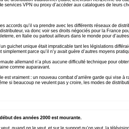
 de services VPN ou proxy d’accéder aux catalogues de leurs ch
es accords qu’il va prendre avec les différents réseaux de distr
distributeur, va donc voir ses droits négociés pour la France pour
eterre, en Italie ou partout ailleurs dans le monde pour d’autre
d’un guichet unique était impraticable tant les législations différa
tout simplement parce qu’il n’y avait guère d’autres moyens prat
rnaute allemand n’a plus aucune difficulté technique pour obteni
emaine comme auparavant.
elle est vraiment : un nouveau combat d’arrière garde qui vise à r
même si beaucoup ne veulent pas y croire, les modes de distributi
au début des années 2000 est mourante.
veut, quand on le veut, et sur le support qu’on veut, la télévisi