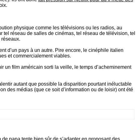
oix.
ibution physique comme les télévisions ou les radios, au
 tel réseau de salles de cinémas, tel réseau de télévision, tel
s réseaux.
ient d’un pays à un autre. Pire encore, le cinéphile italien
iques et commercialement viables.
r un film américain sorti la veille, le temps d’acheminement
alentir autant que possible la disparition pourtant inéluctable
on des médias (que ce soit d’information ou de loisir) ont été
on de papa tente bien sûr de s’adapter en proposant des