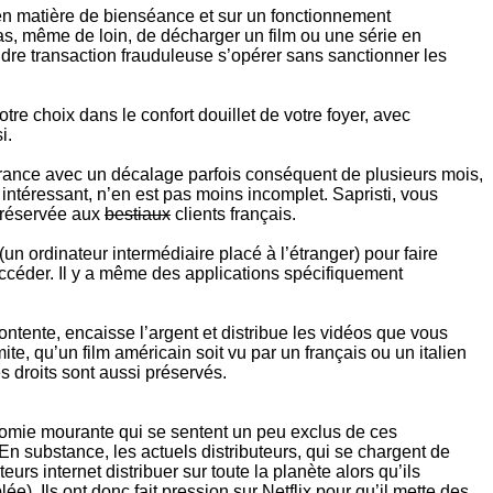
e en matière de bienséance et sur un fonctionnement
as, même de loin, de décharger un film ou une série en
indre transaction frauduleuse s’opérer sans sanctionner les
re choix dans le confort douillet de votre foyer, avec
i.
 France avec un décalage parfois conséquent de plusieurs mois,
est intéressant, n’en est pas moins incomplet. Sapristi, vous
t réservée aux
bestiaux
clients français.
(un ordinateur intermédiaire placé à l’étranger) pour faire
accéder. Il y a même des applications spécifiquement
contente, encaisse l’argent et distribue les vidéos que vous
ite, qu’un film américain soit vu par un français ou un italien
es droits sont aussi préservés.
nomie mourante qui se sentent un peu exclus de ces
 En substance, les actuels distributeurs, qui se chargent de
rs internet distribuer sur toute la planète alors qu’ils
lée). Ils ont donc
fait pression sur Netflix pour qu’il mette des