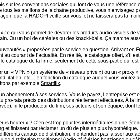
 fois sur les conventions sociales qui font de vous une référenc
e tous les maillons de la chaîne productive, vous n’envisagez p
e façon, que la HADOPI veille sur vous, et ne laissera pas la mo
ix
ce qui vous permet de dévorer les produits audio-visuels de vot
main. Ou un bol de céréales ou des knacki-balls. Ça marche auss
 nouveautés » proposées par le service en question. Arrivant en
nt au courant de l’actualité. En réalité, le catalogue offert, s’il 
e catalogue de la firme, seulement de cette sous-partie qui es
iser un « VPN » (un système de « réseau privé ») ou un « proxy » 
and, italien, etc… en fonction du catalogue auquel vous voulez 
citons par exemple
Smartflix
.
nd un abonnement à ses services. Vous le payez, l’entreprise est 
 pro-rata précis des distributions réellement effectuées. À la lim
rvée), ni le producteur du film, ses acteurs et son équipe, dont l
urs heureux ? C’en est trop pour les intermédiaires d’une éco
ing et finissent par réclamer un dû de plus en plus hypothétique.
férents canaux de distribution, n’entendent pas laisser aux acteu
de distribution traditionnel (radio, télévision hertzienne ou câb