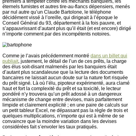
premiers à tempêter contre les méchants banquiers, les
éternels fumistes et autres tire-au-flancs dépensiers, menés
par nul autre qu’un Claude Bartolone, le téléphone
décidément vissé à l’oreille, qui dirigeait à l’époque le
Conseil Général du 93, département à la fois pauvre, et
s’appauvrissant d’autant plus qu’il était (et est encore) dirigé
n’importe comment par des incompétents notoires.
Comme je l’avais précédemment montré
dans un billet qui
publiait
, justement, le détail de l’un de ces prêts, la charge
des élus soit-disant malmenés par les banquiers était
d’autant plus scandaleuse que la lecture des documents
bancaires ne laissait aucun doute sur la nature fort risquée
du prêt signé. Là où l’élu, pipoteur expérimenté, aura clamé
haut et fort la complexité du prêt et sa toxicité, le lecteur
pondéré n’y trouvera qu’un prêt adossé à un dangereux
mécanisme de change entre devises, mais parfaitement
limpide et clairement explicité ; en une paire de calculs sur
un petit tableur Excel, ne dépassant pas la règle de trois et
quelques multiplications, n’importe qui est à même de se
convaincre que la moindre variation dans les devises
considérées fait s’envoler les taux pratiqués.