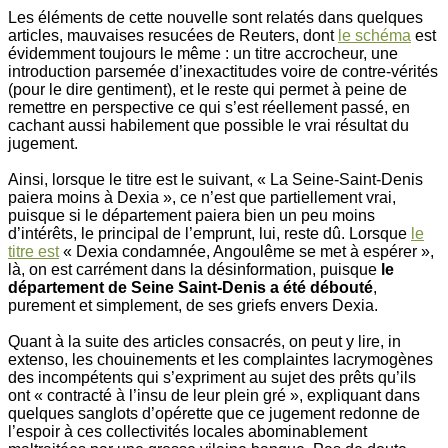
Les éléments de cette nouvelle sont relatés dans quelques
articles, mauvaises resucées de Reuters, dont
le schéma
est
évidemment toujours le même : un titre accrocheur, une
introduction parsemée d’inexactitudes voire de contre-vérités
(pour le dire gentiment), et le reste qui permet à peine de
remettre en perspective ce qui s’est réellement passé, en
cachant aussi habilement que possible le vrai résultat du
jugement.
Ainsi, lorsque le titre est le suivant, « La Seine-Saint-Denis
paiera moins à Dexia », ce n’est que partiellement vrai,
puisque si le département paiera bien un peu moins
d’intérêts, le principal de l’emprunt, lui, reste dû. Lorsque
le
titre est
« Dexia condamnée, Angoulême se met à espérer »,
là, on est carrément dans la désinformation, puisque
le
département de Seine Saint-Denis a été débouté
,
purement et simplement, de ses griefs envers Dexia.
Quant à la suite des articles consacrés, on peut y lire, in
extenso, les chouinements et les complaintes lacrymogènes
des incompétents qui s’expriment au sujet des prêts qu’ils
ont « contracté à l’insu de leur plein gré », expliquant dans
quelques sanglots d’opérette que ce jugement redonne de
l’espoir à ces collectivités locales abominablement