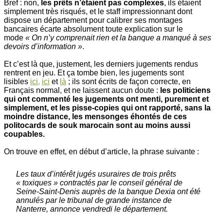
Bref : non,
les prêts n’étaient pas complexes
, ils étaient
simplement très risqués, et le staff impressionnant dont
dispose un département pour calibrer ses montages
bancaires écarte absolument toute explication sur le
mode
« On n’y comprenait rien et la banque a manqué à ses
devoirs d’information »
.
Et c’est là que, justement, les derniers jugements rendus
rentrent en jeu. Et ça tombe bien, les jugements sont
lisibles
ici,
ici
et
là
; ils sont écrits de façon correcte, en
Français normal, et ne laissent aucun doute :
les politiciens
qui ont commenté les jugements ont menti, purement et
simplement, et les pisse-copies qui ont rapporté, sans la
moindre distance, les mensonges éhontés de ces
politocards de souk marocain sont au moins aussi
coupables.
On trouve en effet, en début d’article, la phrase suivante :
Les taux d’intérêt jugés usuraires de trois prêts
« toxiques » contractés par le conseil général de
Seine-Saint-Denis auprès de la banque Dexia ont été
annulés par le tribunal de grande instance de
Nanterre, annonce vendredi le département.