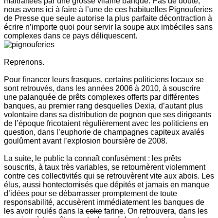
maltraitées par une grosse vilaine banque. Pas de doute,
nous avons ici à faire à l’une de ces habituelles Pignouferies
de Presse que seule autorise la plus parfaite décontraction à
écrire n’importe quoi pour servir la soupe aux imbéciles sans
complexes dans ce pays déliquescent.
Reprenons.
Pour financer leurs frasques, certains politiciens locaux se
sont retrouvés, dans les années 2006 à 2010, à souscrire
une palanquée de prêts complexes offerts par différentes
banques, au premier rang desquelles Dexia, d’autant plus
volontaire dans sa distribution de pognon que ses dirigeants
de l’époque fricotaient régulièrement avec les politiciens en
question, dans l’euphorie de champagnes capiteux avalés
goulûment avant l’explosion boursière de 2008.
La suite, le public la connaît confusément : les prêts
souscrits, à taux très variables, se retournèrent violemment
contre ces collectivités qui se retrouvèrent vite aux abois. Les
élus, aussi hontectomisés que dépités et jamais en manque
d’idées pour se débarrasser promptement de toute
responsabilité, accusèrent immédiatement les banques de
les avoir roulés dans la
coke
farine. On retrouvera, dans les