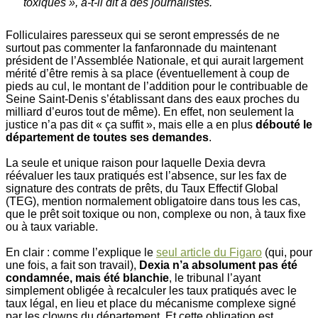
toxiques », a-t-il dit à des journalistes.
Folliculaires paresseux qui se seront empressés de ne
surtout pas commenter la fanfaronnade du maintenant
président de l’Assemblée Nationale, et qui aurait largement
mérité d’être remis à sa place (éventuellement à coup de
pieds au cul, le montant de l’addition pour le contribuable de
Seine Saint-Denis s’établissant dans des eaux proches du
milliard d’euros tout de même). En effet, non seulement la
justice n’a pas dit « ça suffit », mais elle a en plus
débouté le
département de toutes ses demandes
.
La seule et unique raison pour laquelle Dexia devra
réévaluer les taux pratiqués est l’absence, sur les fax de
signature des contrats de prêts, du Taux Effectif Global
(TEG), mention normalement obligatoire dans tous les cas,
que le prêt soit toxique ou non, complexe ou non, à taux fixe
ou à taux variable.
En clair : comme l’explique le
seul article du Figaro
(qui, pour
une fois, a fait son travail),
Dexia n’a absolument pas été
condamnée, mais été blanchie
, le tribunal l’ayant
simplement obligée à recalculer les taux pratiqués avec le
taux légal, en lieu et place du mécanisme complexe signé
par les clowns du département. Et cette obligation est