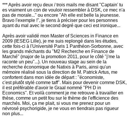
*** Après avoir reçu deux / trois mails me disant "Captain' tu
es vraiment un con de vouloir ressembler à DSK, ce mec n'a
pas de morale..." ou encore "Ah elle est belle la jeunesse.
Bravo l'exemple !", je tiens à préciser pour les personnes
ayant du mal avec le second degré que ceci est ironique...
Après avoir validé mon Master of Sciences in Finance en
2009 (IESEG Lille), je me suis replongé dans les études,
cette fois-ci à l'Université Paris 1 Panthéon-Sorbonne, avec
les grands méchants du "M2 Recherche en Finance de
Marché" (major de la promotion 2011, pour le côté "j'me la
raconte un peu"...). Un nouveau stage au sein de la
recherche économique de Natixis à Paris, ainsi qu'un
mémoire réalisé sous la direction de M. Patrick Artus, me
confortent dans mon idée de départ : "économiste,
c'est plutôt stylé comme taff". Mais pour devenir comme DSK,
il est préférable d'avoir le Graal nommé "PH D in
Economics". Et voilà comment je me retrouve à travailler en
thèse, comme un petit fou sur le thème de l'efficience des
marchés. Moi, ça me plait, si vous me prenez pour un
névrosé psychorigide, je ne vous en tiendrais pas rigueur
non plus...