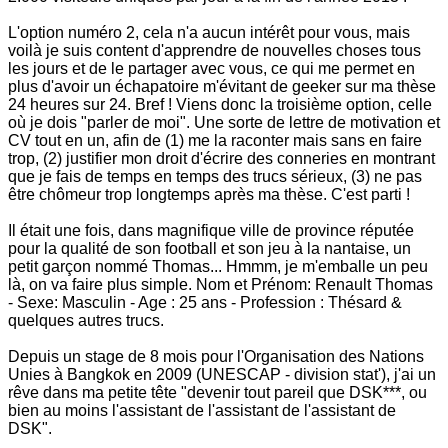
L'option numéro 2, cela n'a aucun intérêt pour vous, mais
voilà je suis content d'apprendre de nouvelles choses tous
les jours et de le partager avec vous, ce qui me permet en
plus d'avoir un échapatoire m'évitant de geeker sur ma thèse
24 heures sur 24. Bref ! Viens donc la troisième option, celle
où je dois "parler de moi". Une sorte de lettre de motivation et
CV tout en un, afin de (1) me la raconter mais sans en faire
trop, (2) justifier mon droit d'écrire des conneries en montrant
que je fais de temps en temps des trucs sérieux, (3) ne pas
être chômeur trop longtemps après ma thèse. C'est parti !
Il était une fois, dans magnifique ville de province réputée
pour la qualité de son football et son jeu à la nantaise, un
petit garçon nommé Thomas... Hmmm, je m'emballe un peu
là, on va faire plus simple. Nom et Prénom: Renault Thomas
- Sexe: Masculin - Age : 25 ans - Profession : Thésard &
quelques autres trucs.
Depuis un stage de 8 mois pour l'Organisation des Nations
Unies à Bangkok en 2009 (UNESCAP - division stat'), j'ai un
rêve dans ma petite tête "devenir tout pareil que DSK
***, ou
bien au moins l'assistant de l'assistant de l'assistant de
DSK".