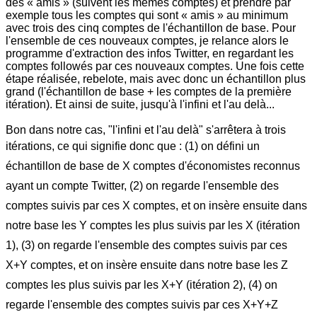
des « amis » (suivent les mêmes comptes) et prendre par
exemple tous les comptes qui sont « amis » au minimum
avec trois des cinq comptes de l'échantillon de base. Pour
l'ensemble de ces nouveaux comptes, je relance alors le
programme d'extraction des infos Twitter, en regardant les
comptes followés par ces nouveaux comptes. Une fois cette
étape réalisée, rebelote, mais avec donc un échantillon plus
grand (l'échantillon de base + les comptes de la première
itération). Et ainsi de suite, jusqu'à l'infini et l'au delà...
Bon dans notre cas, "l'infini et l'au delà" s'arrêtera à trois
itérations, ce qui signifie donc que : (1) o
n défini un
échantillon de base de X comptes d'économistes reconnus
ayant un compte Twitter, (2) o
n regarde l'ensemble des
comptes suivis par ces X comptes, et on insère ensuite dans
notre base les Y comptes les plus suivis par les X (itération
1), (3) o
n regarde l'ensemble des comptes suivis par ces
X+Y comptes, et on insère ensuite dans notre base les Z
comptes les plus suivis par les X+Y (itération 2), (4) o
n
regarde l'ensemble des comptes suivis par ces X+Y+Z