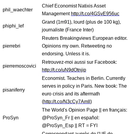
Chief Economist Natixis Asset
phil_waechter
Management
http://t.co/4GSvE956uc
Grand (1m91), lourd (plus de 100 kg),
phiphi_lef
journaliste (France Inter)
Reuters Breakingviews European editor.
pierrebri
Opinions my own. Retweeting no
endorsing. Unless it is.
Retrouvez-moi aussi sur Facebook:
pierremoscovici
http://t.co/uN9dOtnjip
Economist. Teaches in Berlin. Currently
serves in policy in Paris. New book: The
pisaniferry
euro crisis and its aftermath
(
http://t.co/N3cCy7Amll
)
The World's Opinion Page || en français:
ProSyn
@ProSyn_Fr || en español:
@ProSyn_Esp || RT = FYI
Correspondant auprès de l'UE de