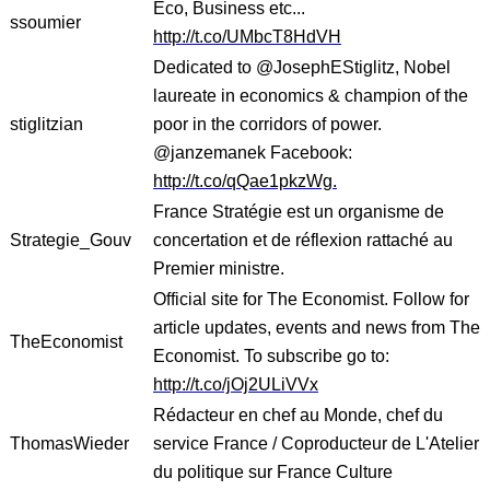
Eco, Business etc...
ssoumier
http://t.co/UMbcT8HdVH
Dedicated to @JosephEStiglitz, Nobel
laureate in economics & champion of the
stiglitzian
poor in the corridors of power.
@janzemanek Facebook:
http://t.co/qQae1pkzWg.
France Stratégie est un organisme de
Strategie_Gouv
concertation et de réflexion rattaché au
Premier ministre.
Official site for The Economist. Follow for
article updates, events and news from The
TheEconomist
Economist. To subscribe go to:
http://t.co/jOj2ULiVVx
Rédacteur en chef au Monde, chef du
ThomasWieder
service France / Coproducteur de L'Atelier
du politique sur France Culture