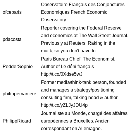
Observatoire Français des Conjonctures
ofceparis
Economiques French Economic
Observatory
Reporter covering the Federal Reserve
and economics at The Wall Street Journal.
pdacosta
Previously at Reuters. Raking in the
muck, so you don't have to.
Paris Bureau Chief, The Economist.
PedderSophie
Author of Le déni français
http://t.co/0Xdse5wJ
Former media/think-tank person, founded
and manages a strategy/positioning
philippemaniere
consulting firm, talking head & author
http://t.co/yZLJyJDU4p
Journaliste au Monde, chargé des affaires
PhilippRicard
européennes à Bruxelles. Ancien
correspondant en Allemagne.