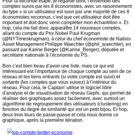
Pour la seconde étape, je regarde donc l'ensemble des
comptes suivis par les 8 économistes, avec un raisonnement
du type « si un utilisateur est suivi par une majorité de ces 8
économistes reconnus, c'est que cet utilisateur doit être
important et doit donc venir compléter mon échantillon ». Et
hop, cela me fait donc apparaître 14 nouveaux comptes,
allant du compte du Prix Nobel Paul Krugman
(@NYTimeskrugman), à celui du chef économiste de Natixis
Asset Management Philippe Waechter (@phil_waechter), en
passant par Karine Berger (@Karine_Berger), députée et
secrétaire nationale à l'économie du PS.
Bon c'est bien beau d'avoir une liste, mais ce qui est
intéressant est l'importance de chaque compte au sein de ce
réseau et les liens entrants (si votre compte est suivi) et
sortants (les comptes que vous suivez) à l'intérieur du
réseau. Pour cela, le Captain' utilise le logiciel libre
d'analyse et de visualisation de réseau Gephi, qui permet de
réaliser des graphiques assez facilement, avec surtout un
algorithme de regroupement des utilisateurs (clustering) en
fonction du degré de similarité qui est un petit bijou. Et hop,
deux trois tours de passe-passe et cela nous donne ce
graphique, après la première itération.