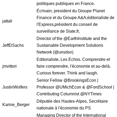
politiques publiques en France.
Écrivain, president du Groupe Planet
Finance et du Groupe A&A;éditorialiste de
jattali
l'Express,président du conseil de
surveillance de Slate.fr,
Director of the @EarthInstitute and the
JeffDSachs
Sustainable Development Solutions
Network (@unsdsn)
Editorialiste, Les Echos. Comprendre et
jmvittori
faire comprendre, l'économie et au-delà.
Curious forever. Think and laugh.
Senior Fellow @BrookingsEcon |
JustinWolfers
Professor @UMichEcon & @FordSchool |
Contributing Columnist @NYTimes
Députée des Hautes-Alpes, Secrétaire
Karine_Berger
nationale à l'économie du PS
Managing Director of the International