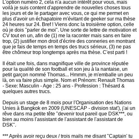
L'option numéro 2, cela n'a aucun intérêt pour vous, mais
voilà je suis content d'apprendre de nouvelles choses tous
les jours et de le partager avec vous, ce qui me permet en
plus d'avoir un échapatoire m'évitant de geeker sur ma thèse
24 heures sur 24. Bref ! Viens donc la troisième option, celle
où je dois "parler de moi". Une sorte de lettre de motivation et
CV tout en un, afin de (1) me la raconter mais sans en faire
trop, (2) justifier mon droit d'écrire des conneries en montrant
que je fais de temps en temps des trucs sérieux, (3) ne pas
être chômeur trop longtemps après ma thèse. C'est parti !
Il était une fois, dans magnifique ville de province réputée
pour la qualité de son football et son jeu à la nantaise, un
petit garçon nommé Thomas... Hmmm, je m'emballe un peu
là, on va faire plus simple. Nom et Prénom: Renault Thomas
- Sexe: Masculin - Age : 25 ans - Profession : Thésard &
quelques autres trucs.
Depuis un stage de 8 mois pour l'Organisation des Nations
Unies à Bangkok en 2009 (UNESCAP - division stat'), j'ai un
rêve dans ma petite tête "devenir tout pareil que DSK
***, ou
bien au moins l'assistant de l'assistant de l'assistant de
DSK".
*** Après avoir reçu deux / trois mails me disant "Captain' tu