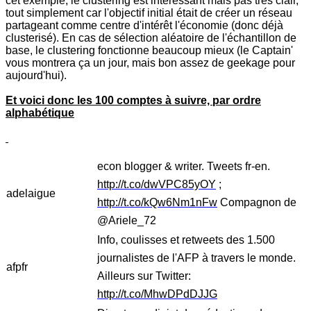
cet exemple, le clustering est intéressant mais pas très clair,
tout simplement car l'objectif initial était de créer un réseau
partageant comme centre d'intérêt l'économie (donc déjà
clusterisé). En cas de sélection aléatoire de l'échantillon de
base, le clustering fonctionne beaucoup mieux (le Captain'
vous montrera ça un jour, mais bon assez de geekage pour
aujourd'hui).
Et voici donc les 100 comptes à suivre, par ordre
alphabétique
econ blogger & writer. Tweets fr-en.
http://t.co/dwVPC85yOY
;
adelaigue
http://t.co/kQw6Nm1nFw
Compagnon de
@Ariele_72
Info, coulisses et retweets des 1.500
journalistes de l'AFP à travers le monde.
afpfr
Ailleurs sur Twitter:
http://t.co/MhwDPdDJJG