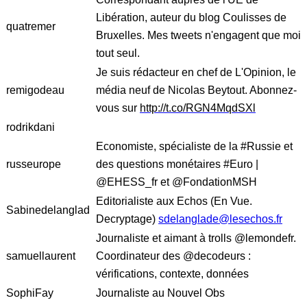
Libération, auteur du blog Coulisses de
quatremer
Bruxelles. Mes tweets n'engagent que moi
tout seul.
Je suis rédacteur en chef de L'Opinion, le
remigodeau
média neuf de Nicolas Beytout. Abonnez-
vous sur
http://t.co/RGN4MqdSXl
rodrikdani
Economiste, spécialiste de la #Russie et
russeurope
des questions monétaires #Euro |
@EHESS_fr et @FondationMSH
Editorialiste aux Echos (En Vue.
Sabinedelanglad
Decryptage)
sdelanglade@lesechos.fr
Journaliste et aimant à trolls @lemondefr.
samuellaurent
Coordinateur des @decodeurs :
vérifications, contexte, données
SophiFay
Journaliste au Nouvel Obs