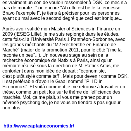
es vraiment un con de vouloir ressembler à DSK, ce mec n'a
pas de morale..." ou encore "Ah elle est belle la jeunesse.
Bravo l'exemple !", je tiens à préciser pour les personnes
ayant du mal avec le second degré que ceci est ironique...
Après avoir validé mon Master of Sciences in Finance en
2009 (IESEG Lille), je me suis replongé dans les études,
cette fois-ci à l'Université Paris 1 Panthéon-Sorbonne, avec
les grands méchants du "M2 Recherche en Finance de
Marché" (major de la promotion 2011, pour le côté "j'me la
raconte un peu"...). Un nouveau stage au sein de la
recherche économique de Natixis à Paris, ainsi qu'un
mémoire réalisé sous la direction de M. Patrick Artus, me
confortent dans mon idée de départ : "économiste,
c'est plutôt stylé comme taff". Mais pour devenir comme DSK,
il est préférable d'avoir le Graal nommé "PH D in
Economics". Et voilà comment je me retrouve à travailler en
thèse, comme un petit fou sur le thème de l'efficience des
marchés. Moi, ça me plait, si vous me prenez pour un
névrosé psychorigide, je ne vous en tiendrais pas rigueur
non plus...
http://www.captaineconomics.fr/