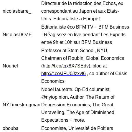
Directeur de la rédaction des Echos, ex
nicolasbarre_
correspondant au Japon et aux Etats-
Unis. Editorialiste a Europe1
Éditorialiste éco BFM TV + BFM Business
NicolasDOZE
- Réagissez en live pendant Les Experts
entre 9h et 10h sur BFM Business
Professor at Stern School, NYU,
Chairman of Roubini Global Economics
Nouriel
(
http://t.co/tqx8X7SEdv
), blog at
http://t.co/JFU0Jzxvf6
, co-author of Crisis
Economics
Nobel laureate. Op-Ed columnist,
@nytopinion. Author, The Return of
NYTimeskrugman
Depression Economics, The Great
Unraveling, The Age of Diminished
Expectations + more.
obouba
Economiste, Université de Poitiers