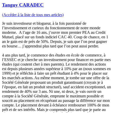
Tanguy CARADEC
(Accéder à la liste de tous mes articles)
Je suis investisseur et blogueur, à la fois passionné de
l’investissement et curieux du fonctionnement de notre monde
moderne. A l’age de 16 ans, j’ouvre mon premier PEA au Credit
Mutuel, placé sur un fonds indiciel CAC 40. Coup de chance, en 1
an le gain est de près de 50%. Depuis, je sais que l’on peut gagner
en bourse… j’apprendrai plus tard que l’on peut aussi perdre.
4 ans plus tard, je commence des études en école de commerce, à
l’ESSEC et je cherche un investissement pour financer en partie mes
études (qui coutent cher à mes parents). Le rendement des actions
est depuis plusieurs années supérieur à 10% par an (nous sommes en
1999) et je réfléchis à faire un prêt étudiant à 4% pour le placer sur
les marchés actions. Au même moment, je tombe sur une offre de la
Société Générale proposant un produit garantissant (croyais je à
l’époque, en fait un produit structuré), sauf accident exceptionnel, un
rendement de 40% sur 3 ans. Ni une, ni deux, je vais ouvrir un
compte à la Société Générale, emprunte le maximum possible et
soucrit au placement en récupérant au passage la différence sur mon
compte. Le placement devant à échéance rembourser 100% de mon
prêt et de ses intérêts. Mais je comprends plus tard que je parie au