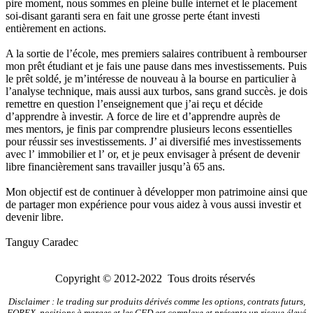
pire moment, nous sommes en pleine bulle internet et le placement
soi-disant garanti sera en fait une grosse perte étant investi
entièrement en actions.
A la sortie de l’école, mes premiers salaires contribuent à rembourser
mon prêt étudiant et je fais une pause dans mes investissements. Puis
le prêt soldé, je m’intéresse de nouveau à la bourse en particulier à
l’analyse technique, mais aussi aux turbos, sans grand succès. je dois
remettre en question l’enseignement que j’ai reçu et décide
d’apprendre à investir. A force de lire et d’apprendre auprès de
mes mentors, je finis par comprendre plusieurs lecons essentielles
pour réussir ses investissements. J’ ai diversifié mes investissements
avec l’ immobilier et l’ or, et je peux envisager à présent de devenir
libre financièrement sans travailler jusqu’à 65 ans.
Mon objectif est de continuer à développer mon patrimoine ainsi que
de partager mon expérience pour vous aidez à vous aussi investir et
devenir libre.
Tanguy Caradec
Copyright © 2012-2022 Tous droits réservés
Disclaimer : le trading sur produits dérivés comme les options, contrats futurs,
FOREX, positions à marges et les CFD est complexe et présente un risque élevé