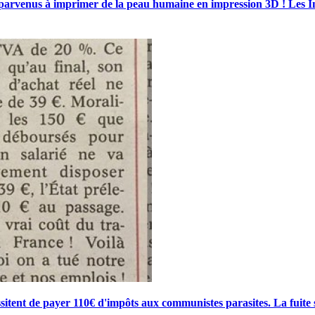
parvenus à imprimer de la peau humaine en impression 3D ! Les Ind
essitent de payer 110€ d'impôts aux communistes parasites. La fuite 