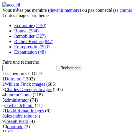
Vous n'êtes pas membre (
devenir membre
) ou pas connecté (
se connec
Tri des images
par thème
Economie (1130)
Bourse (384)
Immobilier (327)
Riche / Rentier (847)
Entreprendre (293)
Expatriation (48)
Faire
une recherche
Les membres
GOLD
1
Dorra oe
(1502)
2
William Finck images
(685)
3
Charles Dereeper Images
(507)
4
Laurent Conte
(218)
5
administrator
(74)
6
Jawhar Jchtioui
(41)
7
David Renan Images
(6)
8
alexandre robot
(4)
9
Joseph Pietri
(4)
10
obotrade
(3)
11
(3)