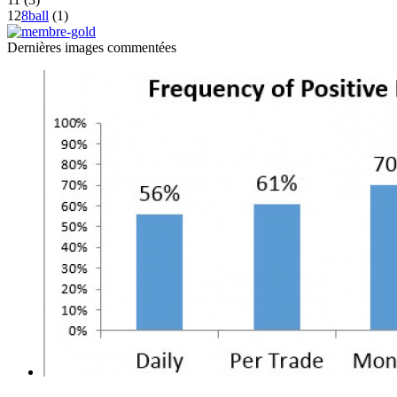
12
8ball
(1)
Dernières
images commentées