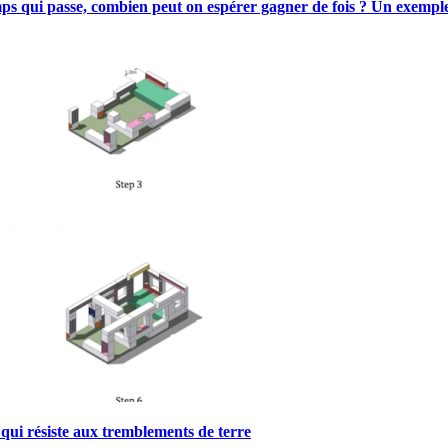
ps qui passe, combien peut on espérer gagner de fois ? Un exemple
 qui résiste aux tremblements de terre