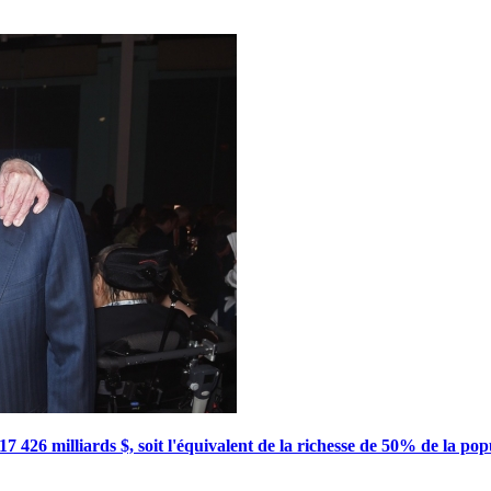
17 426 milliards $, soit l'équivalent de la richesse de 50% de la popu