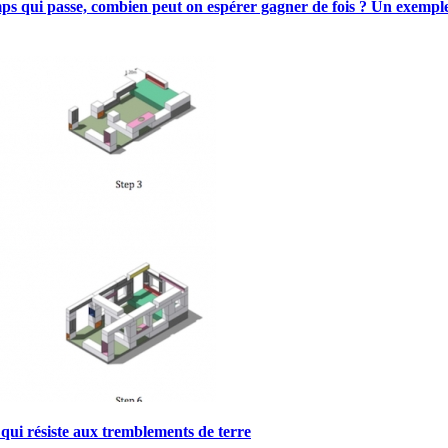
ps qui passe, combien peut on espérer gagner de fois ? Un exemple
 qui résiste aux tremblements de terre