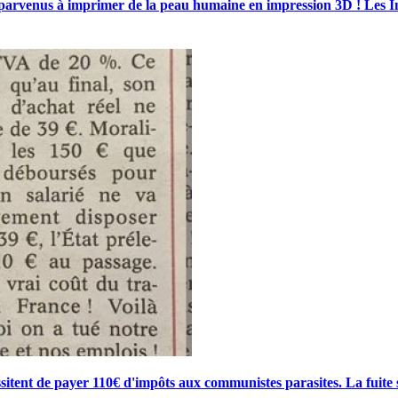
parvenus à imprimer de la peau humaine en impression 3D ! Les Ind
essitent de payer 110€ d'impôts aux communistes parasites. La fuite 