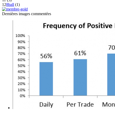
12
8ball
(1)
Dernières
images commentées