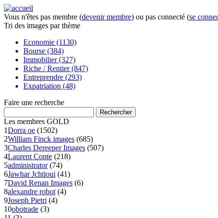
Vous n'êtes pas membre (
devenir membre
) ou pas connecté (
se connec
Tri des images
par thème
Economie (1130)
Bourse (384)
Immobilier (327)
Riche / Rentier (847)
Entreprendre (293)
Expatriation (48)
Faire
une recherche
Les membres
GOLD
1
Dorra oe
(1502)
2
William Finck images
(685)
3
Charles Dereeper Images
(507)
4
Laurent Conte
(218)
5
administrator
(74)
6
Jawhar Jchtioui
(41)
7
David Renan Images
(6)
8
alexandre robot
(4)
9
Joseph Pietri
(4)
10
obotrade
(3)
11
(3)