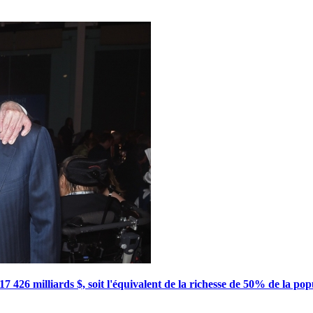
17 426 milliards $, soit l'équivalent de la richesse de 50% de la popu