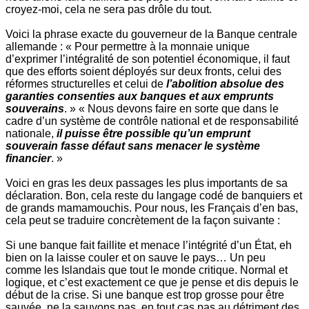
croyez-moi, cela ne sera pas drôle du tout.
Voici la phrase exacte du gouverneur de la Banque centrale
allemande : « Pour permettre à la monnaie unique
d’exprimer l’intégralité de son potentiel économique, il faut
que des efforts soient déployés sur deux fronts, celui des
réformes structurelles et celui de
l’abolition absolue des
garanties consenties aux banques et aux emprunts
souverains
. » « Nous devons faire en sorte que dans le
cadre d’un système de contrôle national et de responsabilité
nationale,
il puisse être possible qu’un emprunt
souverain fasse défaut sans menacer le système
financier
. »
Voici en gras les deux passages les plus importants de sa
déclaration. Bon, cela reste du langage codé de banquiers et
de grands mamamouchis. Pour nous, les Français d’en bas,
cela peut se traduire concrètement de la façon suivante :
Si une banque fait faillite et menace l’intégrité d’un État, eh
bien on la laisse couler et on sauve le pays… Un peu
comme les Islandais que tout le monde critique. Normal et
logique, et c’est exactement ce que je pense et dis depuis le
début de la crise. Si une banque est trop grosse pour être
sauvée, ne la sauvons pas, en tout cas pas au détriment des