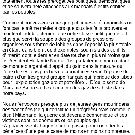
totalement toutes les prérogatives politiques, démocratiques
et de souveraineté attachées aux mandats électifs confiés
par les peuples.
Comment pouvez-vous dire que politiques et économistes ne
font pas le même métier alors que tous les faits prouvent et
montrent indubitablement que notre classe politique ne fait
plus que servir la soupe à des groupes de pressions
organisés sous forme de lobbies dans l’opacité la plus totale
en étant, dans bien trop d’exemples, soumis à des conflits
d’intérêt, dont le dernier en date touche ni plus ni moins que
le Président Hollande Normal 1er, parfaitement normal dans
ce monde d’argent et d’appât du gain dans la mesure où
l’une de ses plus proches collaboratrices serait l’épouse du
patron d’un très grand groupe français qui fabrique des tubes
pour l’exploitation gazière et pétrolière… D’où la sortie de
Madame Batho sur l’exploitation des gaz de schiste dans
notre pays.
Nous n’envoyons presque plus de jeunes gens mourir dans
des tranchées (ce qui constitue un prôgrèès) mais comme le
disait Mitterrand, la guerre est devenue économique et ses
victimes sont les chômeurs et les peuples qui
s’appauvrissent chaque jour qui passe pour conforter les
bénéfices d’une petite caste de moins en moins nombreuse.