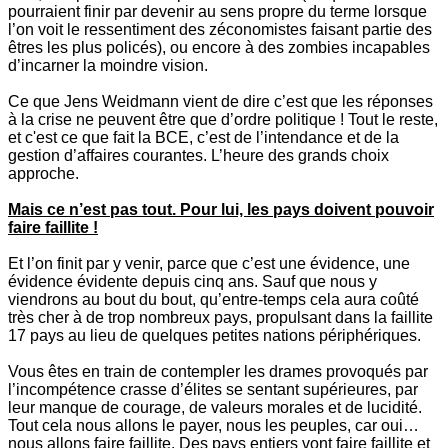
pourraient finir par devenir au sens propre du terme lorsque
l’on voit le ressentiment des zéconomistes faisant partie des
êtres les plus policés), ou encore à des zombies incapables
d’incarner la moindre vision.
Ce que Jens Weidmann vient de dire c’est que les réponses
à la crise ne peuvent être que d’ordre politique ! Tout le reste,
et c'est ce que fait la BCE, c’est de l’intendance et de la
gestion d’affaires courantes. L’heure des grands choix
approche.
Mais ce n’est pas tout. Pour lui, les pays doivent pouvoir
faire faillite !
Et l’on finit par y venir, parce que c’est une évidence, une
évidence évidente depuis cinq ans. Sauf que nous y
viendrons au bout du bout, qu’entre-temps cela aura coûté
très cher à de trop nombreux pays, propulsant dans la faillite
17 pays au lieu de quelques petites nations périphériques.
Vous êtes en train de contempler les drames provoqués par
l’incompétence crasse d’élites se sentant supérieures, par
leur manque de courage, de valeurs morales et de lucidité.
Tout cela nous allons le payer, nous les peuples, car oui…
nous allons faire faillite. Des pays entiers vont faire faillite et