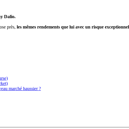
y Dalio.
hose près,
les mêmes rendements que lui avec un risque exceptionnel
urse)
rket)
eau marché haussier ?