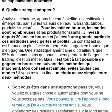
sa capitalisation boursière.
6. Quelle stratégie adopter ?
Analyse technique, approche core/satellite, diversification
émergents, pari sur les valeurs de l’eau, warrants, turbos,
produits structurés….
Pour investir en bourse, les modes
sont nombreuses
et les produits florissants .
J’investi
depuis 20 ans en bourse et j’ai testé une grande partie de
ces méthodes avec pertes et profits
. Le constat est qu’il
est beaucoup plus facile de perdre de l’argent en bourse que
d’en gagner. Une statistique américaine dit d’ailleurs que
95% des américains qui boursicotent perdent de l’argent. Le
trading, c’est un métier.
Mais il est tout à fait possible de
gagner en bourse en suivant des méthodes qui
marchent.
Mon conseil est simple: évitez toutes ces
modes !
Il vous reste au final
un choix assez simple entre
deux méthodes.
Soit vous êtes dans une approche passive
, vous
voulez quelques chose d’automatique dont vous ne
vous occupez pas.
Vous pouvez suivre l’approche long
terme que j’ai explicité dans cet article
. Vous
obtiendrez des résultats satisfaisants sur le long terme.