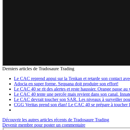
Derniers articles de
Tradosaure Trading
Le CAC reprend appui sur la Tenkan et retarde son contact av
Adocia en super forme. Sequana doit produire son effort!
Le CAC 40 se rit des alertes et reste haussier. Orange passe au v
Le CAC 40 tente une percée mais revient dans son canal. Innat
Le CAC devrait toucher son SAR. Les niveaux à surveiller pou
CGG Veritas prend son élan! Le CAC 40 se prépare à toucher l
Découvrir les autres articles récents de Tradosaure Trading
Devenir membre pour poster un commentaire