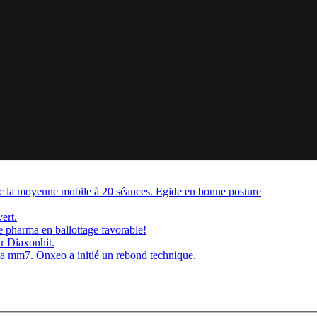
ec la moyenne mobile à 20 séances. Egide en bonne posture
ert.
e pharma en ballottage favorable!
r Diaxonhit.
a mm7. Onxeo a initié un rebond technique.