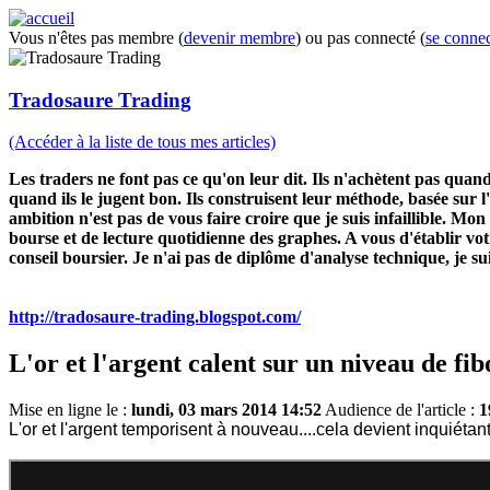
Vous n'êtes pas membre (
devenir membre
) ou pas connecté (
se connec
Tradosaure Trading
(Accéder à la liste de tous mes articles)
Les traders ne font pas ce qu'on leur dit. Ils n'achètent pas quan
quand ils le jugent bon. Ils construisent leur méthode, basée sur
ambition n'est pas de vous faire croire que je suis infaillible. Mo
bourse et de lecture quotidienne des graphes. A vous d'établir vo
conseil boursier. Je n'ai pas de diplôme d'analyse technique, je s
http://tradosaure-trading.blogspot.com/
L'or et l'argent calent sur un niveau de fi
Mise en ligne le :
lundi, 03 mars 2014 14:52
Audience de l'article :
1
L'or et l'argent temporisent à nouveau....cela devient inquiétan