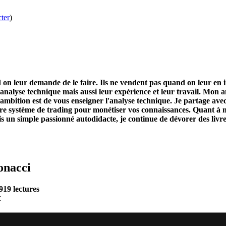
ter
)
d on leur demande de le faire. Ils ne vendent pas quand on leur en i
 l'analyse technique mais aussi leur expérience et leur travail. Mo
n ambition est de vous enseigner l'analyse technique. Je partage ave
tre système de trading pour monétiser vos connaissances. Quant à mo
uis un simple passionné autodidacte, je continue de dévorer des livr
bonacci
919 lectures
t