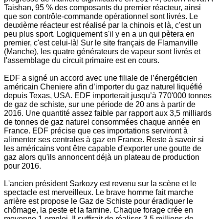
Taishan, 95 % des composants du premier réacteur, ainsi
que son contrôle-commande opérationnel sont livrés. Le
deuxième réacteur est réalisé par la chinois et là, c'est un
peu plus sport. Logiquement s'il y en a un qui pètera en
premier, c'est celui-là! Sur le site français de Flamanville
(Manche), les quatre générateurs de vapeur sont livrés et
l'assemblage du circuit primaire est en cours.
EDF a signé un accord avec une filiale de l’énergéticien
américain Cheniere afin d’importer du gaz naturel liquéfié
depuis Texas, USA. EDF importerait jusqu’à 770'000 tonnes
de gaz de schiste, sur une période de 20 ans à partir de
2016. Une quantité assez faible par rapport aux 3,5 milliards
de tonnes de gaz naturel consommées chaque année en
France. EDF précise que ces importations serviront à
alimenter ses centrales à gaz en France. Reste à savoir si
les américains vont être capable d'exporter une goutte de
gaz alors qu'ils annoncent déjà un plateau de production
pour 2016.
L'ancien président Sarkozy est revenu sur la scène et le
spectacle est merveilleux. Le brave homme fait marche
arrière est propose le Gaz de Schiste pour éradiquer le
chômage, la peste et la famine. Chaque forage crée en
moyenne 1 emploi. Il suffirait de réaliser 3,5 millions de